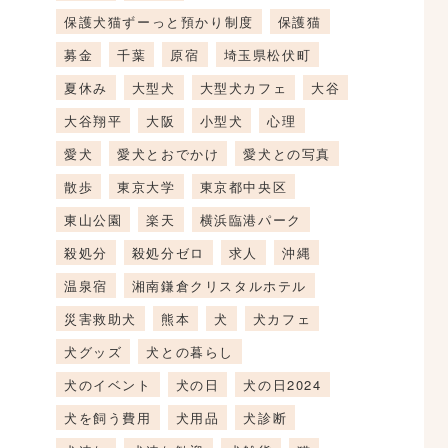
保護犬猫ずーっと預かり制度
保護猫
募金
千葉
原宿
埼玉県松伏町
夏休み
大型犬
大型犬カフェ
大谷
大谷翔平
大阪
小型犬
心理
愛犬
愛犬とおでかけ
愛犬との写真
散歩
東京大学
東京都中央区
東山公園
楽天
横浜臨港パーク
殺処分
殺処分ゼロ
求人
沖縄
温泉宿
湘南鎌倉クリスタルホテル
災害救助犬
熊本
犬
犬カフェ
犬グッズ
犬との暮らし
犬のイベント
犬の日
犬の日2024
犬を飼う費用
犬用品
犬診断