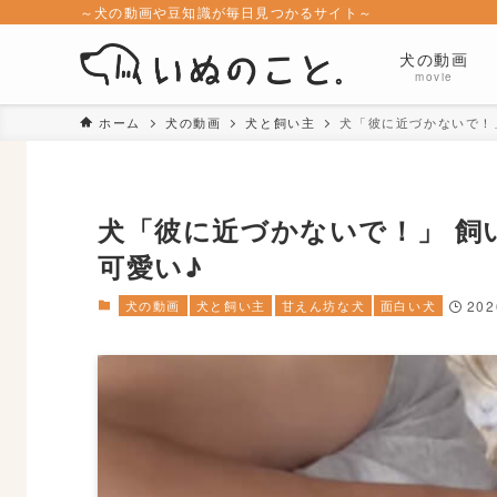
～犬の動画や豆知識が毎日見つかるサイト～
犬の動画
movie
ホーム
犬の動画
犬と飼い主
犬「彼に近づかないで！
犬「彼に近づかないで！」 飼
可愛い♪
犬の動画
犬と飼い主
甘えん坊な犬
面白い犬
20