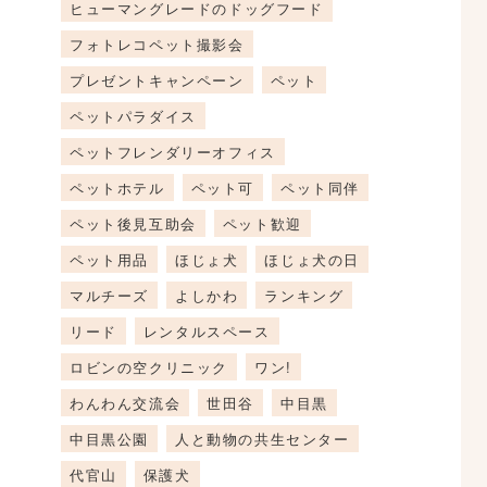
ヒューマングレードのドッグフード
フォトレコペット撮影会
プレゼントキャンペーン
ペット
ペットパラダイス
ペットフレンダリーオフィス
ペットホテル
ペット可
ペット同伴
ペット後見互助会
ペット歓迎
ペット用品
ほじょ犬
ほじょ犬の日
マルチーズ
よしかわ
ランキング
リード
レンタルスペース
ロビンの空クリニック
ワン!
わんわん交流会
世田谷
中目黒
中目黒公園
人と動物の共生センター
代官山
保護犬