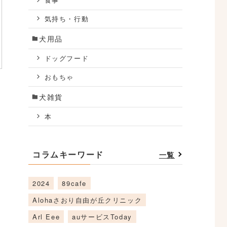
食事
気持ち・行動
犬用品
ドッグフード
おもちゃ
犬雑貨
本
コラムキーワード
一覧
2024
89cafe
Alohaさおり自由が丘クリニック
Arl Eee
auサービスToday