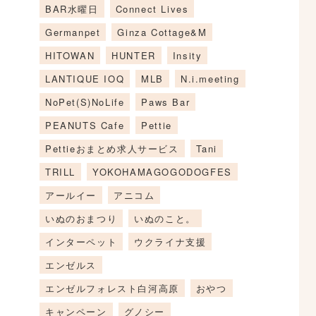
BAR水曜日
Connect Lives
Germanpet
Ginza Cottage&M
HITOWAN
HUNTER
Insity
LANTIQUE IOQ
MLB
N.i.meeting
NoPet(S)NoLife
Paws Bar
PEANUTS Cafe
Pettie
Pettieおまとめ求人サービス
Tani
TRILL
YOKOHAMAGOGODOGFES
アールイー
アニコム
いぬのおまつり
いぬのこと。
インターペット
ウクライナ支援
エンゼルス
エンゼルフォレスト白河高原
おやつ
キャンペーン
グノシー