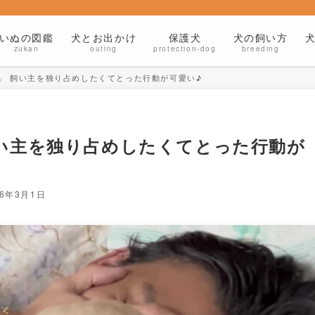
いぬの図鑑
犬とお出かけ
保護犬
犬の飼い方
zukan
outing
protection-dog
breeding
」 飼い主を独り占めしたくてとった行動が可愛い♪
い主を独り占めしたくてとった行動が
26年3月1日