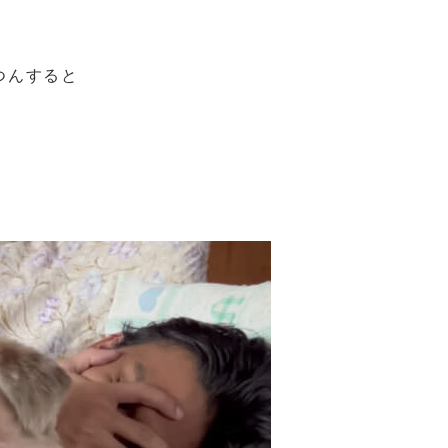
つんすると
。