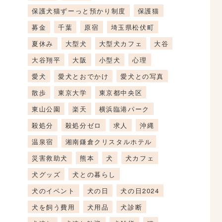
保護犬猫ずーっと預かり制度
保護猫
募金
千葉
原宿
埼玉県松伏町
夏休み
大型犬
大型犬カフェ
大谷
大谷翔平
大阪
小型犬
心理
愛犬
愛犬とおでかけ
愛犬との写真
散歩
東京大学
東京都中央区
東山公園
楽天
横浜臨港パーク
殺処分
殺処分ゼロ
求人
沖縄
温泉宿
湘南鎌倉クリスタルホテル
災害救助犬
熊本
犬
犬カフェ
犬グッズ
犬との暮らし
犬のイベント
犬の日
犬の日2024
犬を飼う費用
犬用品
犬診断