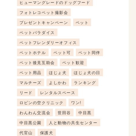
ヒューマングレードのドッグフード
フォトレコペット撮影会
プレゼントキャンペーン
ペット
ペットパラダイス
ペットフレンダリーオフィス
ペットホテル
ペット可
ペット同伴
ペット後見互助会
ペット歓迎
ペット用品
ほじょ犬
ほじょ犬の日
マルチーズ
よしかわ
ランキング
リード
レンタルスペース
ロビンの空クリニック
ワン!
わんわん交流会
世田谷
中目黒
中目黒公園
人と動物の共生センター
代官山
保護犬