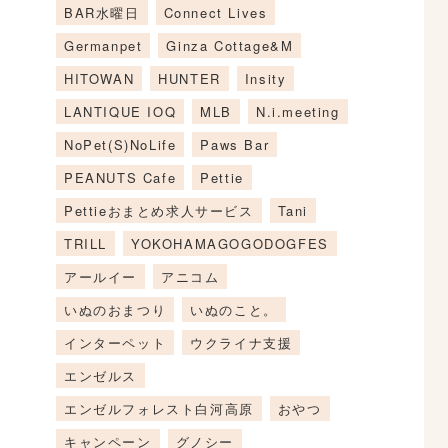
BAR水曜日
Connect Lives
Germanpet
Ginza Cottage&M
HITOWAN
HUNTER
Insity
LANTIQUE IOQ
MLB
N.i.meeting
NoPet(S)NoLife
Paws Bar
PEANUTS Cafe
Pettie
Pettieおまとめ求人サービス
Tani
TRILL
YOKOHAMAGOGODOGFES
アールイー
アニコム
いぬのおまつり
いぬのこと。
インターペット
ウクライナ支援
エンゼルス
エンゼルフォレスト白河高原
おやつ
キャンペーン
グノシー