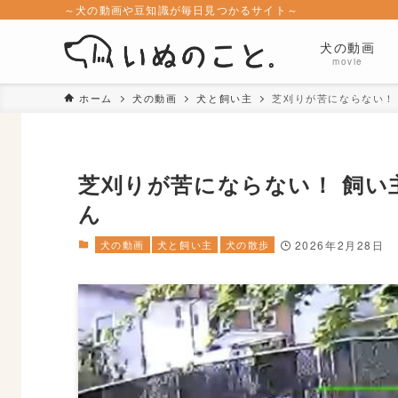
～犬の動画や豆知識が毎日見つかるサイト～
犬の動画
movie
ホーム
犬の動画
犬と飼い主
芝刈りが苦にならない！
芝刈りが苦にならない！ 飼い
ん
犬の動画
犬と飼い主
犬の散歩
2026年2月28日