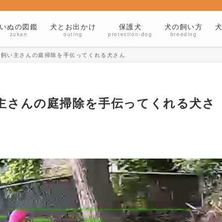
いぬの図鑑
犬とお出かけ
保護犬
犬の飼い方
zukan
outing
protection-dog
breeding
 飼い主さんの庭掃除を手伝ってくれる犬さん
主さんの庭掃除を手伝ってくれる犬さ