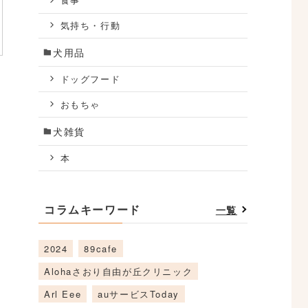
食事
気持ち・行動
犬用品
ドッグフード
おもちゃ
犬雑貨
本
コラムキーワード
一覧
2024
89cafe
Alohaさおり自由が丘クリニック
Arl Eee
auサービスToday