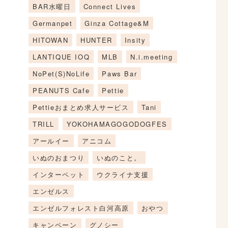
BAR水曜日
Connect Lives
Germanpet
Ginza Cottage&M
HITOWAN
HUNTER
Insity
LANTIQUE IOQ
MLB
N.i.meeting
NoPet(S)NoLife
Paws Bar
PEANUTS Cafe
Pettie
Pettieおまとめ求人サービス
Tani
TRILL
YOKOHAMAGOGODOGFES
アールイー
アニコム
いぬのおまつり
いぬのこと。
インターペット
ウクライナ支援
エンゼルス
エンゼルフォレスト白河高原
おやつ
キャンペーン
グノシー