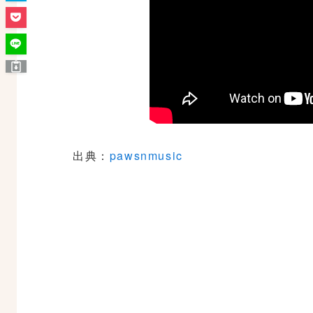
出典：
pawsnmusic