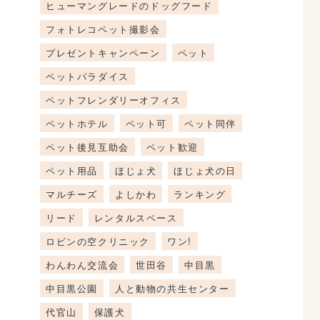
ヒューマングレードのドッグフード
フォトレコペット撮影会
プレゼントキャンペーン
ペット
ペットパラダイス
ペットフレンダリーオフィス
ペットホテル
ペット可
ペット同伴
ペット後見互助会
ペット歓迎
ペット用品
ほじょ犬
ほじょ犬の日
マルチーズ
よしかわ
ランキング
リード
レンタルスペース
ロビンの空クリニック
ワン!
わんわん交流会
世田谷
中目黒
中目黒公園
人と動物の共生センター
代官山
保護犬