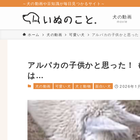
～犬の動画や豆知識が毎日見つかるサイト～
犬の動画
movie
ホーム
犬の動画
可愛い犬
アルパカの子供かと思った
アルパカの子供かと思った！ 
は…
犬の動画
可愛い犬
犬と動物
面白い犬
2026年1