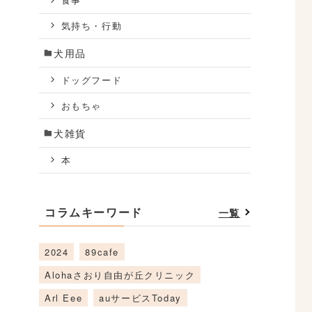
食事
気持ち・行動
犬用品
ドッグフード
おもちゃ
犬雑貨
本
コラムキーワード
一覧
2024
89cafe
Alohaさおり自由が丘クリニック
Arl Eee
auサービスToday