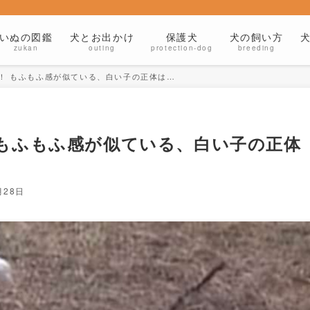
いぬの図鑑
犬とお出かけ
保護犬
犬の飼い方
zukan
outing
protection-dog
breeding
！ もふもふ感が似ている、白い子の正体は…
もふもふ感が似ている、白い子の正体
月28日