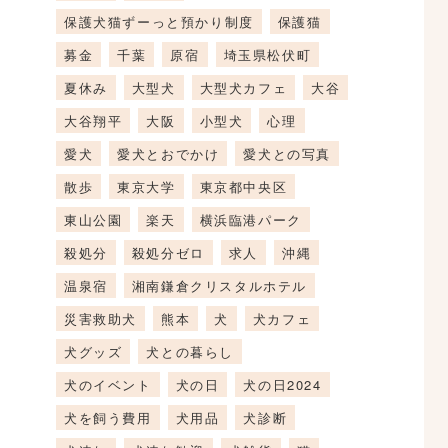
保護犬猫ずーっと預かり制度
保護猫
募金
千葉
原宿
埼玉県松伏町
夏休み
大型犬
大型犬カフェ
大谷
大谷翔平
大阪
小型犬
心理
愛犬
愛犬とおでかけ
愛犬との写真
散歩
東京大学
東京都中央区
東山公園
楽天
横浜臨港パーク
殺処分
殺処分ゼロ
求人
沖縄
温泉宿
湘南鎌倉クリスタルホテル
災害救助犬
熊本
犬
犬カフェ
犬グッズ
犬との暮らし
犬のイベント
犬の日
犬の日2024
犬を飼う費用
犬用品
犬診断