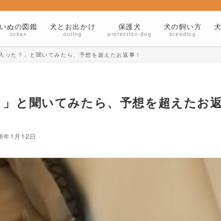
いぬの図鑑
犬とお出かけ
保護犬
犬の飼い方
zukan
outing
protection-dog
breeding
入った？」と聞いてみたら、予想を超えたお返事！
？」と聞いてみたら、予想を超えたお
26年1月12日