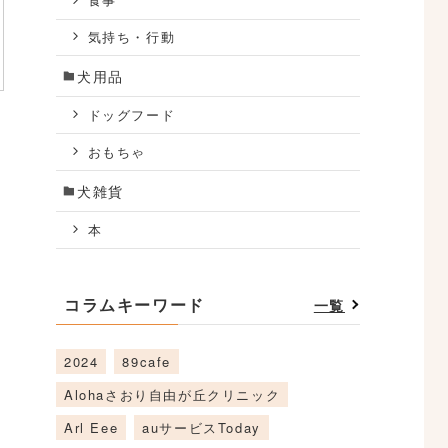
食事
気持ち・行動
犬用品
ドッグフード
おもちゃ
犬雑貨
本
コラムキーワード
一覧
2024
89cafe
Alohaさおり自由が丘クリニック
Arl Eee
auサービスToday