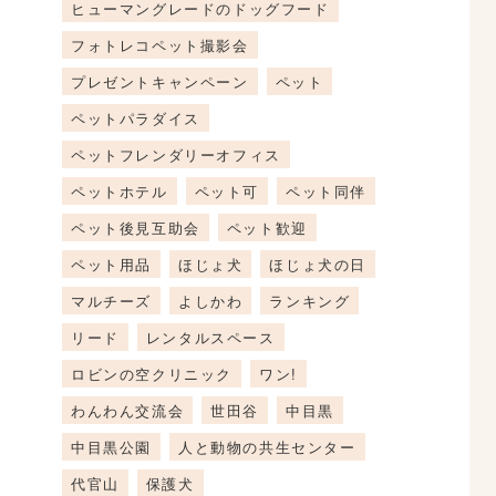
ヒューマングレードのドッグフード
フォトレコペット撮影会
プレゼントキャンペーン
ペット
ペットパラダイス
ペットフレンダリーオフィス
ペットホテル
ペット可
ペット同伴
ペット後見互助会
ペット歓迎
ペット用品
ほじょ犬
ほじょ犬の日
マルチーズ
よしかわ
ランキング
リード
レンタルスペース
ロビンの空クリニック
ワン!
わんわん交流会
世田谷
中目黒
中目黒公園
人と動物の共生センター
代官山
保護犬