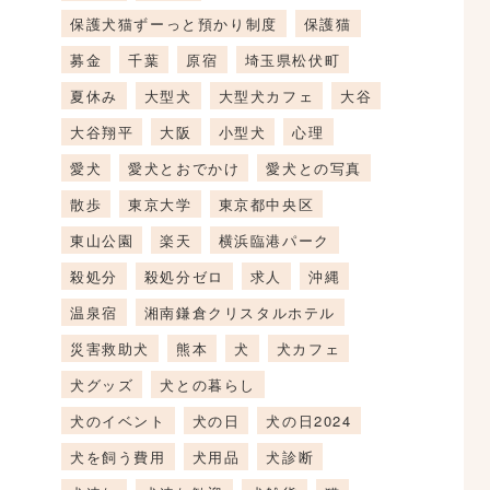
保護犬猫ずーっと預かり制度
保護猫
募金
千葉
原宿
埼玉県松伏町
夏休み
大型犬
大型犬カフェ
大谷
大谷翔平
大阪
小型犬
心理
愛犬
愛犬とおでかけ
愛犬との写真
散歩
東京大学
東京都中央区
東山公園
楽天
横浜臨港パーク
殺処分
殺処分ゼロ
求人
沖縄
温泉宿
湘南鎌倉クリスタルホテル
災害救助犬
熊本
犬
犬カフェ
犬グッズ
犬との暮らし
犬のイベント
犬の日
犬の日2024
犬を飼う費用
犬用品
犬診断