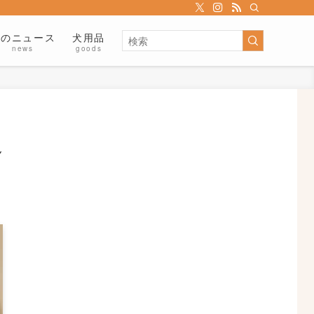
犬のニュース
犬用品
news
goods
返