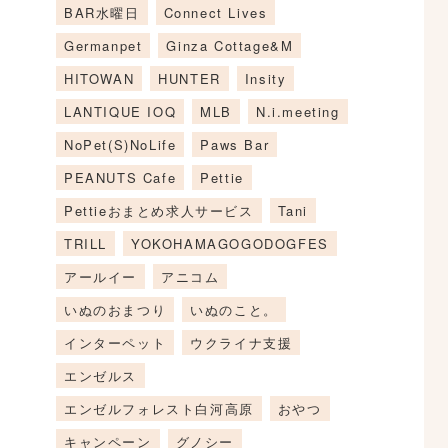
BAR水曜日
Connect Lives
Germanpet
Ginza Cottage&M
HITOWAN
HUNTER
Insity
LANTIQUE IOQ
MLB
N.i.meeting
NoPet(S)NoLife
Paws Bar
PEANUTS Cafe
Pettie
Pettieおまとめ求人サービス
Tani
TRILL
YOKOHAMAGOGODOGFES
アールイー
アニコム
いぬのおまつり
いぬのこと。
インターペット
ウクライナ支援
エンゼルス
エンゼルフォレスト白河高原
おやつ
キャンペーン
グノシー