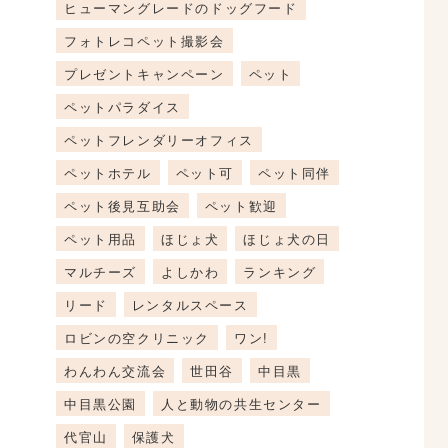
ヒューマングレードのドッグフード
フォトレコペット撮影会
プレゼントキャンペーン
ペット
ペットパラダイス
ペットフレンダリーオフィス
ペットホテル
ペット可
ペット同伴
ペット後見互助会
ペット歓迎
ペット用品
ほじょ犬
ほじょ犬の日
マルチーズ
よしかわ
ランキング
リード
レンタルスペース
ロビンの空クリニック
ワン!
わんわん交流会
世田谷
中目黒
中目黒公園
人と動物の共生センター
代官山
保護犬