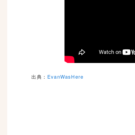
出典：
EvanWasHere