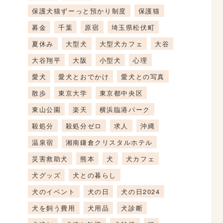
保護犬猫ずーっと預かり制度
保護猫
募金
千葉
原宿
埼玉県松伏町
夏休み
大型犬
大型犬カフェ
大谷
大谷翔平
大阪
小型犬
心理
愛犬
愛犬とおでかけ
愛犬との写真
散歩
東京大学
東京都中央区
東山公園
楽天
横浜臨港パーク
殺処分
殺処分ゼロ
求人
沖縄
温泉宿
湘南鎌倉クリスタルホテル
災害救助犬
熊本
犬
犬カフェ
犬グッズ
犬との暮らし
犬のイベント
犬の日
犬の日2024
犬を飼う費用
犬用品
犬診断