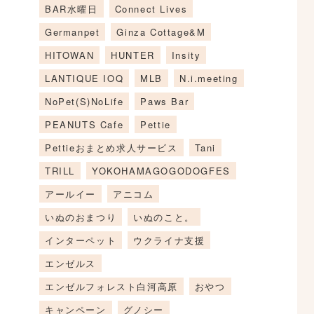
BAR水曜日
Connect Lives
Germanpet
Ginza Cottage&M
HITOWAN
HUNTER
Insity
LANTIQUE IOQ
MLB
N.i.meeting
NoPet(S)NoLife
Paws Bar
PEANUTS Cafe
Pettie
Pettieおまとめ求人サービス
Tani
TRILL
YOKOHAMAGOGODOGFES
アールイー
アニコム
いぬのおまつり
いぬのこと。
インターペット
ウクライナ支援
エンゼルス
エンゼルフォレスト白河高原
おやつ
キャンペーン
グノシー