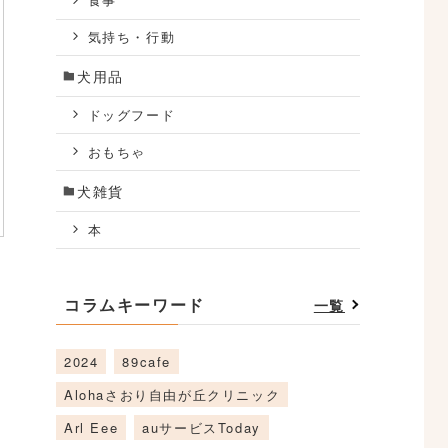
食事
気持ち・行動
犬用品
ドッグフード
おもちゃ
犬雑貨
本
コラムキーワード
一覧
2024
89cafe
Alohaさおり自由が丘クリニック
Arl Eee
auサービスToday