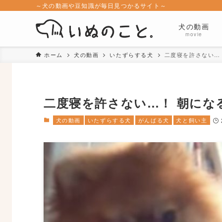
～犬の動画や豆知識が毎日見つかるサイト～
犬の動画
movie
ホーム
犬の動画
いたずらする犬
二度寝を許さない…
二度寝を許さない…！ 朝にな
犬の動画
いたずらする犬
がんばる犬
犬と飼い主