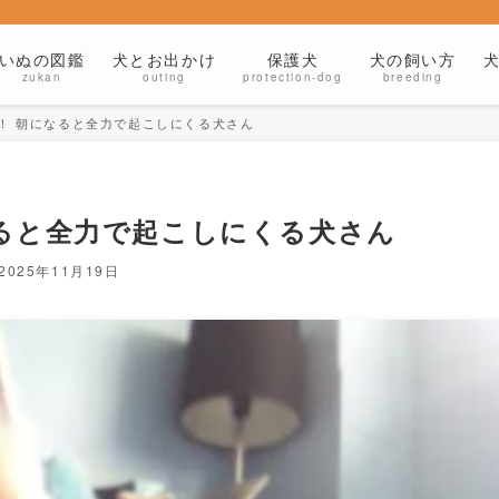
いぬの図鑑
犬とお出かけ
保護犬
犬の飼い方
zukan
outing
protection-dog
breeding
！ 朝になると全力で起こしにくる犬さん
ると全力で起こしにくる犬さん
2025年11月19日