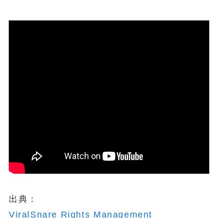
出典：
ViralSnare Rights Management