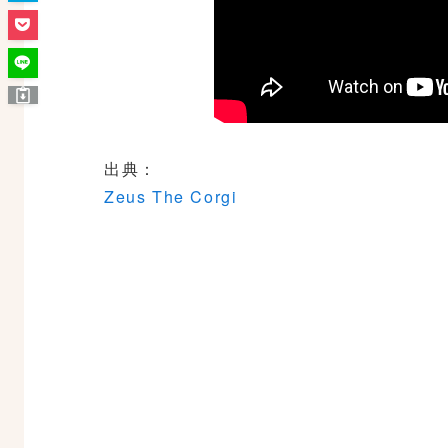
出典：
Zeus The Corgi