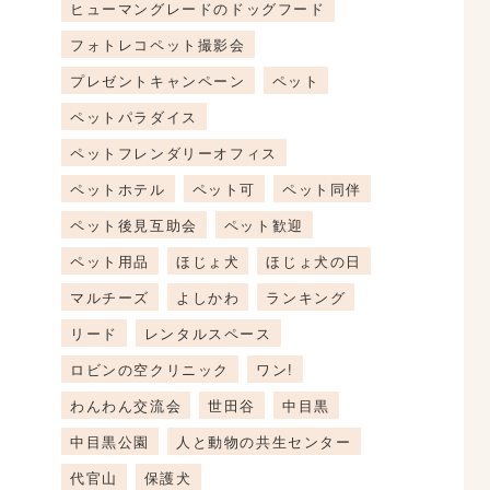
ヒューマングレードのドッグフード
フォトレコペット撮影会
プレゼントキャンペーン
ペット
ペットパラダイス
ペットフレンダリーオフィス
ペットホテル
ペット可
ペット同伴
ペット後見互助会
ペット歓迎
ペット用品
ほじょ犬
ほじょ犬の日
マルチーズ
よしかわ
ランキング
リード
レンタルスペース
ロビンの空クリニック
ワン!
わんわん交流会
世田谷
中目黒
中目黒公園
人と動物の共生センター
代官山
保護犬