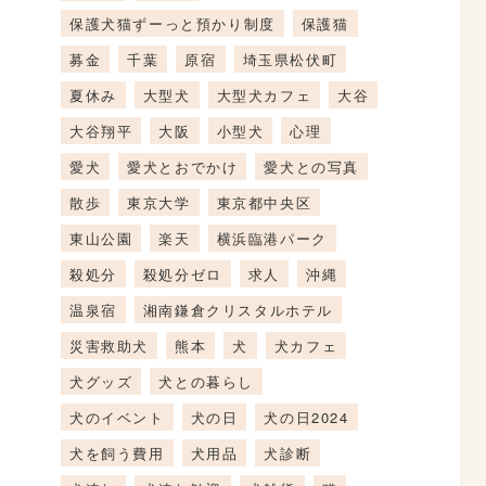
保護犬猫ずーっと預かり制度
保護猫
募金
千葉
原宿
埼玉県松伏町
夏休み
大型犬
大型犬カフェ
大谷
大谷翔平
大阪
小型犬
心理
愛犬
愛犬とおでかけ
愛犬との写真
散歩
東京大学
東京都中央区
東山公園
楽天
横浜臨港パーク
殺処分
殺処分ゼロ
求人
沖縄
温泉宿
湘南鎌倉クリスタルホテル
災害救助犬
熊本
犬
犬カフェ
犬グッズ
犬との暮らし
犬のイベント
犬の日
犬の日2024
犬を飼う費用
犬用品
犬診断