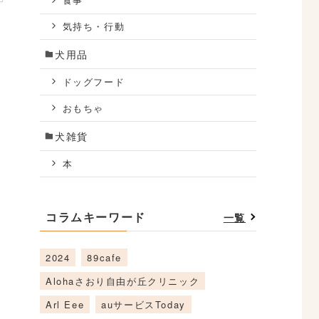
食事
気持ち・行動
犬用品
ドッグフード
おもちゃ
犬雑貨
本
コラムキーワード
一覧
2024
89cafe
Alohaさおり自由が丘クリニック
Arl Eee
auサービスToday