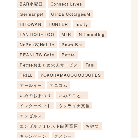
BAR水曜日
Connect Lives
Germanpet
Ginza Cottage&M
HITOWAN
HUNTER
Insity
LANTIQUE IOQ
MLB
N.i.meeting
NoPet(S)NoLife
Paws Bar
PEANUTS Cafe
Pettie
Pettieおまとめ求人サービス
Tani
TRILL
YOKOHAMAGOGODOGFES
アールイー
アニコム
いぬのおまつり
いぬのこと。
インターペット
ウクライナ支援
エンゼルス
エンゼルフォレスト白河高原
おやつ
キャンペーン
グノシー