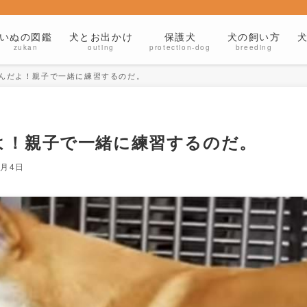
いぬの図鑑
犬とお出かけ
保護犬
犬の飼い方
zukan
outing
protection-dog
breeding
んだよ！親子で一緒に練習するのだ。
よ！親子で一緒に練習するのだ。
1月4日