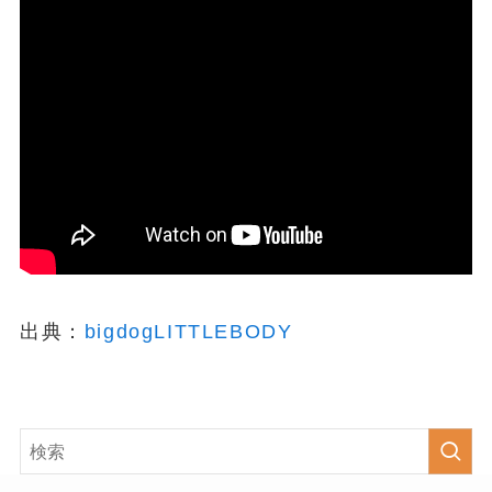
出典：
bigdogLITTLEBODY