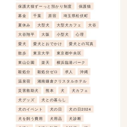
保護犬猫ずーっと預かり制度
保護猫
募金
千葉
原宿
埼玉県松伏町
夏休み
大型犬
大型犬カフェ
大谷
大谷翔平
大阪
小型犬
心理
愛犬
愛犬とおでかけ
愛犬との写真
散歩
東京大学
東京都中央区
東山公園
楽天
横浜臨港パーク
殺処分
殺処分ゼロ
求人
沖縄
温泉宿
湘南鎌倉クリスタルホテル
災害救助犬
熊本
犬
犬カフェ
犬グッズ
犬との暮らし
犬のイベント
犬の日
犬の日2024
犬を飼う費用
犬用品
犬診断