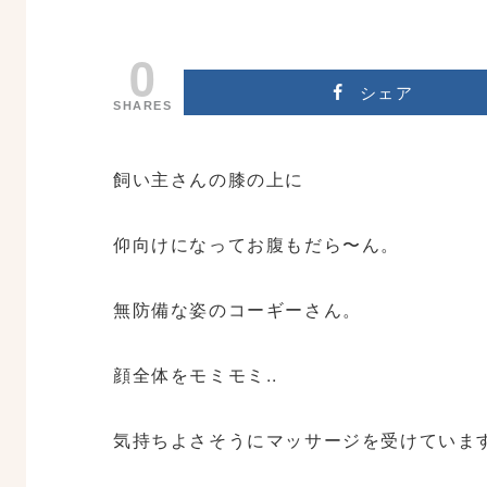
0
シェア
SHARES
飼い主さんの膝の上に
仰向けになってお腹もだら〜ん。
無防備な姿のコーギーさん。
顔全体をモミモミ..
気持ちよさそうにマッサージを受けていま