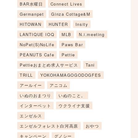
BAR水曜日
Connect Lives
Germanpet
Ginza Cottage&M
HITOWAN
HUNTER
Insity
LANTIQUE IOQ
MLB
N.i.meeting
NoPet(S)NoLife
Paws Bar
PEANUTS Cafe
Pettie
Pettieおまとめ求人サービス
Tani
TRILL
YOKOHAMAGOGODOGFES
アールイー
アニコム
いぬのおまつり
いぬのこと。
インターペット
ウクライナ支援
エンゼルス
エンゼルフォレスト白河高原
おやつ
キャンペーン
グノシー