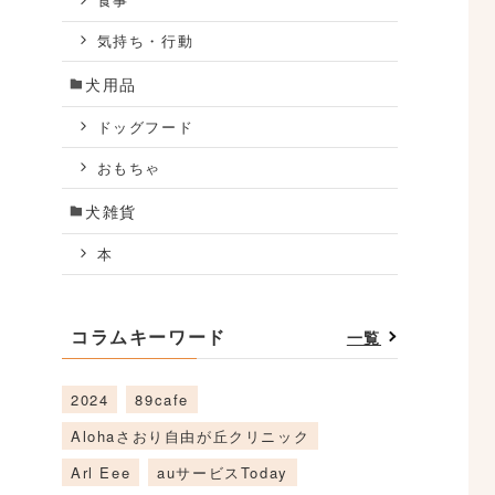
食事
気持ち・行動
犬用品
ドッグフード
おもちゃ
犬雑貨
本
コラムキーワード
一覧
2024
89cafe
Alohaさおり自由が丘クリニック
Arl Eee
auサービスToday