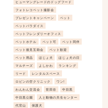
ヒューマングレードのドッグフード
フォトレコペット撮影会
プレゼントキャンペーン
ペット
ペットパラダイス
ペットフレンダリーオフィス
ペットホテル
ペット可
ペット同伴
ペット後見互助会
ペット歓迎
ペット用品
ほじょ犬
ほじょ犬の日
マルチーズ
よしかわ
ランキング
リード
レンタルスペース
ロビンの空クリニック
ワン!
わんわん交流会
世田谷
中目黒
中目黒公園
人と動物の共生センター
代官山
保護犬