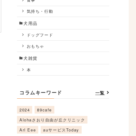
食事
気持ち・行動
犬用品
ドッグフード
おもちゃ
犬雑貨
本
コラムキーワード
一覧
2024
89cafe
Alohaさおり自由が丘クリニック
Arl Eee
auサービスToday