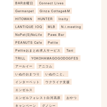
BAR水曜日
Connect Lives
Germanpet
Ginza Cottage&M
HITOWAN
HUNTER
Insity
LANTIQUE IOQ
MLB
N.i.meeting
NoPet(S)NoLife
Paws Bar
PEANUTS Cafe
Pettie
Pettieおまとめ求人サービス
Tani
TRILL
YOKOHAMAGOGODOGFES
アールイー
アニコム
いぬのおまつり
いぬのこと。
インターペット
ウクライナ支援
エンゼルス
エンゼルフォレスト白河高原
おやつ
キャンペーン
グノシー