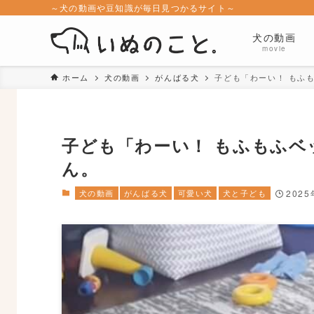
～犬の動画や豆知識が毎日見つかるサイト～
犬の動画
movie
ホーム
犬の動画
がんばる犬
子ども「わーい！ もふ
子ども「わーい！ もふもふ
ん。
犬の動画
がんばる犬
可愛い犬
犬と子ども
202