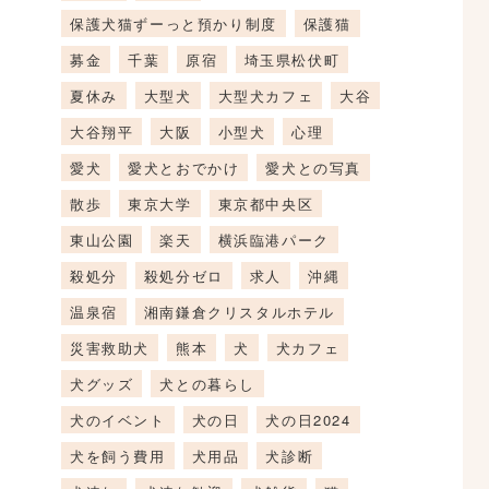
保護犬猫ずーっと預かり制度
保護猫
募金
千葉
原宿
埼玉県松伏町
夏休み
大型犬
大型犬カフェ
大谷
大谷翔平
大阪
小型犬
心理
愛犬
愛犬とおでかけ
愛犬との写真
散歩
東京大学
東京都中央区
東山公園
楽天
横浜臨港パーク
殺処分
殺処分ゼロ
求人
沖縄
温泉宿
湘南鎌倉クリスタルホテル
災害救助犬
熊本
犬
犬カフェ
犬グッズ
犬との暮らし
犬のイベント
犬の日
犬の日2024
犬を飼う費用
犬用品
犬診断