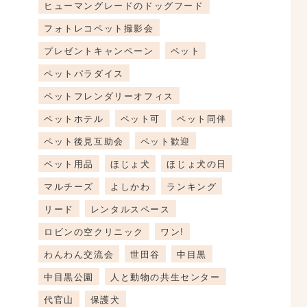
ヒューマングレードのドッグフード
フォトレコペット撮影会
プレゼントキャンペーン
ペット
ペットパラダイス
ペットフレンダリーオフィス
ペットホテル
ペット可
ペット同伴
ペット後見互助会
ペット歓迎
ペット用品
ほじょ犬
ほじょ犬の日
マルチーズ
よしかわ
ランキング
リード
レンタルスペース
ロビンの空クリニック
ワン!
わんわん交流会
世田谷
中目黒
中目黒公園
人と動物の共生センター
代官山
保護犬