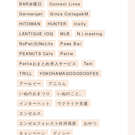
BAR水曜日
Connect Lives
Germanpet
Ginza Cottage&M
HITOWAN
HUNTER
Insity
LANTIQUE IOQ
MLB
N.i.meeting
NoPet(S)NoLife
Paws Bar
PEANUTS Cafe
Pettie
Pettieおまとめ求人サービス
Tani
TRILL
YOKOHAMAGOGODOGFES
アールイー
アニコム
いぬのおまつり
いぬのこと。
インターペット
ウクライナ支援
エンゼルス
エンゼルフォレスト白河高原
おやつ
キャンペーン
グノシー