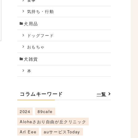
食事
気持ち・行動
犬用品
ドッグフード
おもちゃ
犬雑貨
本
コラムキーワード
一覧
2024
89cafe
Alohaさおり自由が丘クリニック
Arl Eee
auサービスToday