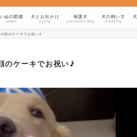
いぬの図鑑
犬とお出かけ
保護犬
犬の飼い方
zukan
outing
protection-dog
breeding
犬の顔のケーキでお祝い♪
顔のケーキでお祝い♪