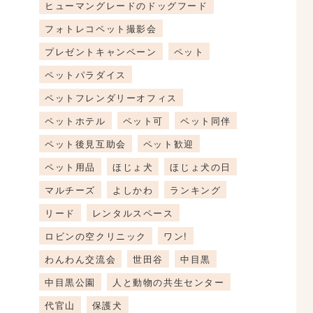
ヒューマングレードのドッグフード
フォトレコペット撮影会
プレゼントキャンペーン
ペット
ペットパラダイス
ペットフレンダリーオフィス
ペットホテル
ペット可
ペット同伴
ペット後見互助会
ペット歓迎
ペット用品
ほじょ犬
ほじょ犬の日
マルチーズ
よしかわ
ランキング
リード
レンタルスペース
ロビンの空クリニック
ワン!
わんわん交流会
世田谷
中目黒
中目黒公園
人と動物の共生センター
代官山
保護犬