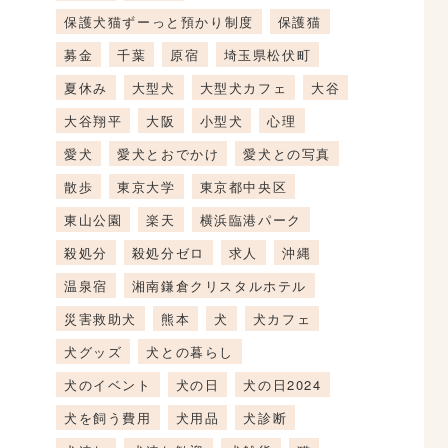
保護犬猫ずーっと預かり制度
保護猫
募金
千葉
原宿
埼玉県松伏町
夏休み
大型犬
大型犬カフェ
大谷
大谷翔平
大阪
小型犬
心理
愛犬
愛犬とおでかけ
愛犬との写真
散歩
東京大学
東京都中央区
東山公園
楽天
横浜臨港パーク
殺処分
殺処分ゼロ
求人
沖縄
温泉宿
湘南鎌倉クリスタルホテル
災害救助犬
熊本
犬
犬カフェ
犬グッズ
犬との暮らし
犬のイベント
犬の日
犬の日2024
犬を飼う費用
犬用品
犬診断