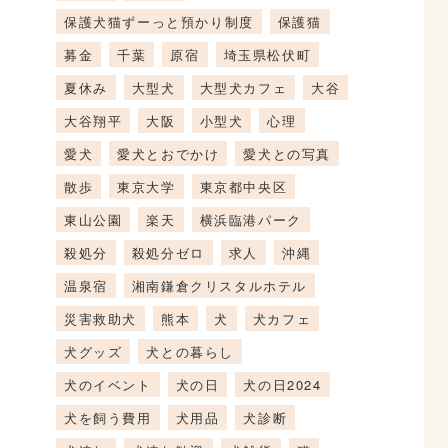
保護犬猫ずーっと預かり制度
保護猫
募金
千葉
原宿
埼玉県松伏町
夏休み
大型犬
大型犬カフェ
大谷
大谷翔平
大阪
小型犬
心理
愛犬
愛犬とおでかけ
愛犬との写真
散歩
東京大学
東京都中央区
東山公園
楽天
横浜臨港パーク
殺処分
殺処分ゼロ
求人
沖縄
温泉宿
湘南鎌倉クリスタルホテル
災害救助犬
熊本
犬
犬カフェ
犬グッズ
犬との暮らし
犬のイベント
犬の日
犬の日2024
犬を飼う費用
犬用品
犬診断