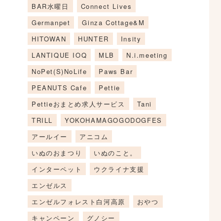
BAR水曜日
Connect Lives
Germanpet
Ginza Cottage&M
HITOWAN
HUNTER
Insity
LANTIQUE IOQ
MLB
N.i.meeting
NoPet(S)NoLife
Paws Bar
PEANUTS Cafe
Pettie
Pettieおまとめ求人サービス
Tani
TRILL
YOKOHAMAGOGODOGFES
アールイー
アニコム
いぬのおまつり
いぬのこと。
インターペット
ウクライナ支援
エンゼルス
エンゼルフォレスト白河高原
おやつ
キャンペーン
グノシー