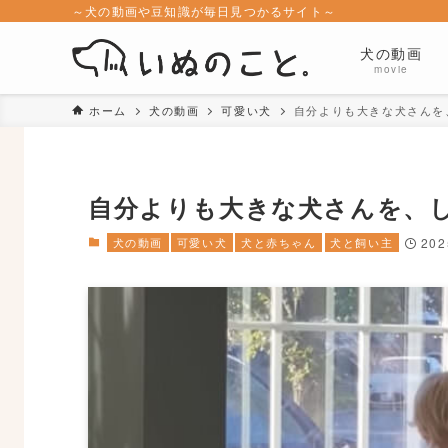
～犬の動画や豆知識が毎日見つかるサイト～
犬の動画
movie
ホーム
犬の動画
可愛い犬
自分よりも大きな犬さんを
自分よりも大きな犬さんを、
犬の動画
可愛い犬
犬と赤ちゃん
犬と飼い主
20