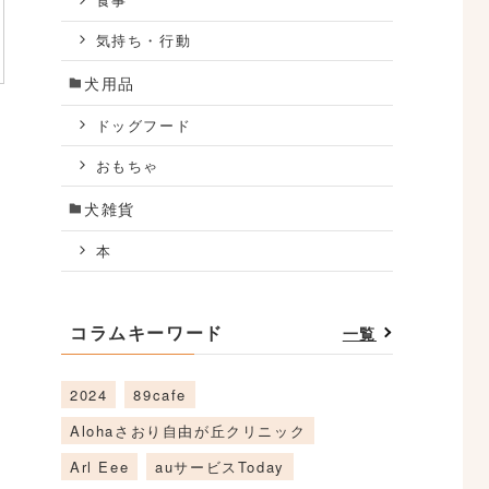
食事
気持ち・行動
犬用品
ドッグフード
おもちゃ
犬雑貨
本
コラムキーワード
一覧
2024
89cafe
Alohaさおり自由が丘クリニック
Arl Eee
auサービスToday