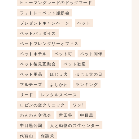
ヒューマングレードのドッグフード
フォトレコペット撮影会
プレゼントキャンペーン
ペット
ペットパラダイス
ペットフレンダリーオフィス
ペットホテル
ペット可
ペット同伴
ペット後見互助会
ペット歓迎
ペット用品
ほじょ犬
ほじょ犬の日
マルチーズ
よしかわ
ランキング
リード
レンタルスペース
ロビンの空クリニック
ワン!
わんわん交流会
世田谷
中目黒
中目黒公園
人と動物の共生センター
代官山
保護犬