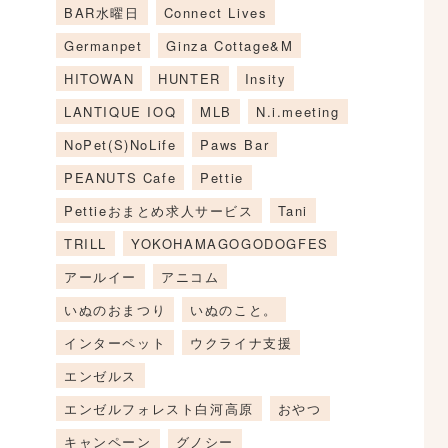
BAR水曜日
Connect Lives
Germanpet
Ginza Cottage&M
HITOWAN
HUNTER
Insity
LANTIQUE IOQ
MLB
N.i.meeting
NoPet(S)NoLife
Paws Bar
PEANUTS Cafe
Pettie
Pettieおまとめ求人サービス
Tani
TRILL
YOKOHAMAGOGODOGFES
アールイー
アニコム
いぬのおまつり
いぬのこと。
インターペット
ウクライナ支援
エンゼルス
エンゼルフォレスト白河高原
おやつ
キャンペーン
グノシー