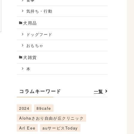
食事
気持ち・行動
犬用品
ドッグフード
おもちゃ
犬雑貨
本
コラムキーワード
一覧
2024
89cafe
Alohaさおり自由が丘クリニック
Arl Eee
auサービスToday