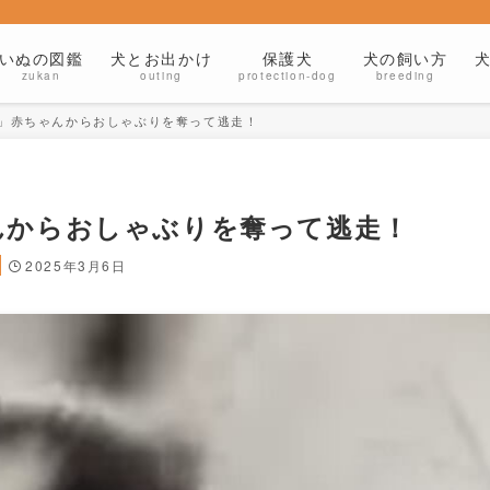
いぬの図鑑
犬とお出かけ
保護犬
犬の飼い方
zukan
outing
protection-dog
breeding
」赤ちゃんからおしゃぶりを奪って逃走！
んからおしゃぶりを奪って逃走！
2025年3月6日