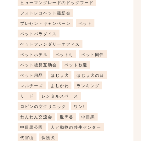
ヒューマングレードのドッグフード
フォトレコペット撮影会
プレゼントキャンペーン
ペット
ペットパラダイス
ペットフレンダリーオフィス
ペットホテル
ペット可
ペット同伴
ペット後見互助会
ペット歓迎
ペット用品
ほじょ犬
ほじょ犬の日
マルチーズ
よしかわ
ランキング
リード
レンタルスペース
ロビンの空クリニック
ワン!
わんわん交流会
世田谷
中目黒
中目黒公園
人と動物の共生センター
代官山
保護犬