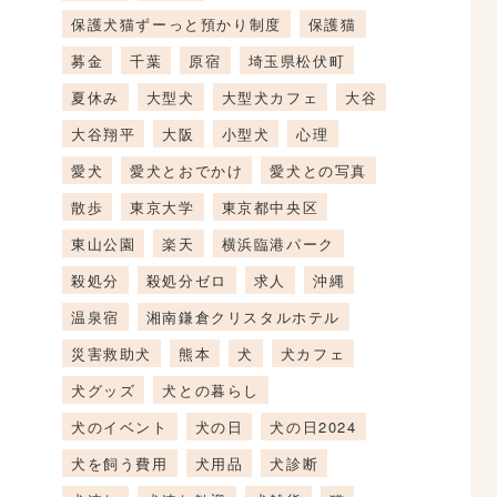
保護犬猫ずーっと預かり制度
保護猫
募金
千葉
原宿
埼玉県松伏町
夏休み
大型犬
大型犬カフェ
大谷
大谷翔平
大阪
小型犬
心理
愛犬
愛犬とおでかけ
愛犬との写真
散歩
東京大学
東京都中央区
東山公園
楽天
横浜臨港パーク
殺処分
殺処分ゼロ
求人
沖縄
温泉宿
湘南鎌倉クリスタルホテル
災害救助犬
熊本
犬
犬カフェ
犬グッズ
犬との暮らし
犬のイベント
犬の日
犬の日2024
犬を飼う費用
犬用品
犬診断