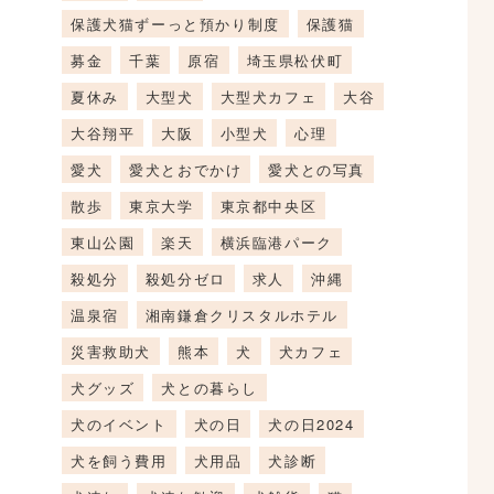
保護犬猫ずーっと預かり制度
保護猫
募金
千葉
原宿
埼玉県松伏町
夏休み
大型犬
大型犬カフェ
大谷
大谷翔平
大阪
小型犬
心理
愛犬
愛犬とおでかけ
愛犬との写真
散歩
東京大学
東京都中央区
東山公園
楽天
横浜臨港パーク
殺処分
殺処分ゼロ
求人
沖縄
温泉宿
湘南鎌倉クリスタルホテル
災害救助犬
熊本
犬
犬カフェ
犬グッズ
犬との暮らし
犬のイベント
犬の日
犬の日2024
犬を飼う費用
犬用品
犬診断