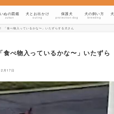
いぬの図鑑
犬とお出かけ
保護犬
犬の飼い方
zukan
outing
protection-dog
breeding
！ 「食べ物入っているかな〜」いたずらする犬さん
「食べ物入っているかな〜」いたずら
12月17日