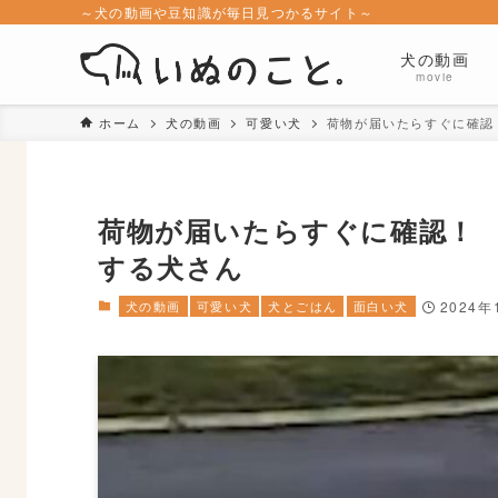
～犬の動画や豆知識が毎日見つかるサイト～
犬の動画
movie
ホーム
犬の動画
可愛い犬
荷物が届いたらすぐに確認
荷物が届いたらすぐに確認！ 
する犬さん
犬の動画
可愛い犬
犬とごはん
面白い犬
2024年