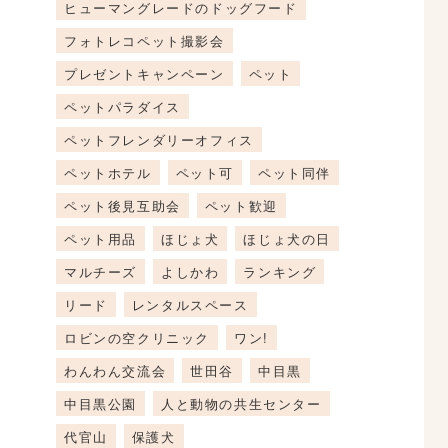
ヒューマングレードのドッグフード
フォトレコペット撮影会
プレゼントキャンペーン
ペット
ペットパラダイス
ペットフレンダリーオフィス
ペットホテル
ペット可
ペット同伴
ペット後見互助会
ペット歓迎
ペット用品
ほじょ犬
ほじょ犬の日
マルチーズ
よしかわ
ランキング
リード
レンタルスペース
ロビンの空クリニック
ワン!
わんわん交流会
世田谷
中目黒
中目黒公園
人と動物の共生センター
代官山
保護犬