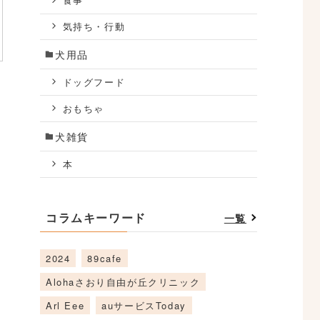
食事
気持ち・行動
犬用品
ドッグフード
おもちゃ
犬雑貨
本
コラムキーワード
一覧
2024
89cafe
Alohaさおり自由が丘クリニック
Arl Eee
auサービスToday