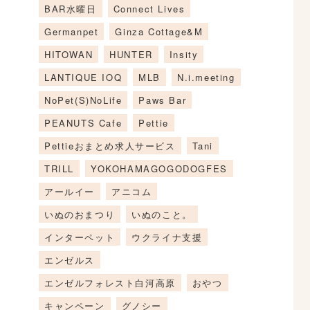
BAR水曜日
Connect Lives
Germanpet
Ginza Cottage&M
HITOWAN
HUNTER
Insity
LANTIQUE IOQ
MLB
N.i.meeting
NoPet(S)NoLife
Paws Bar
PEANUTS Cafe
Pettie
Pettieおまとめ求人サービス
Tani
TRILL
YOKOHAMAGOGODOGFES
アールイー
アニコム
いぬのおまつり
いぬのこと。
インターペット
ウクライナ支援
エンゼルス
エンゼルフォレスト白河高原
おやつ
キャンペーン
グノシー