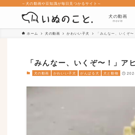
～犬の動画や豆知識が毎日見つかるサイト～
犬の動画
movie
ホーム
犬の動画
かわいい子犬
「みんなー、いくぞ〜
「みんなー、いくぞ〜！」ア
犬の動画
かわいい子犬
がんばる犬
犬と動物
20