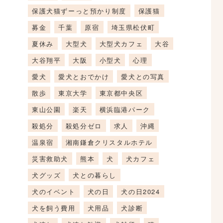
保護犬猫ずーっと預かり制度
保護猫
募金
千葉
原宿
埼玉県松伏町
夏休み
大型犬
大型犬カフェ
大谷
大谷翔平
大阪
小型犬
心理
愛犬
愛犬とおでかけ
愛犬との写真
散歩
東京大学
東京都中央区
東山公園
楽天
横浜臨港パーク
殺処分
殺処分ゼロ
求人
沖縄
温泉宿
湘南鎌倉クリスタルホテル
災害救助犬
熊本
犬
犬カフェ
犬グッズ
犬との暮らし
犬のイベント
犬の日
犬の日2024
犬を飼う費用
犬用品
犬診断