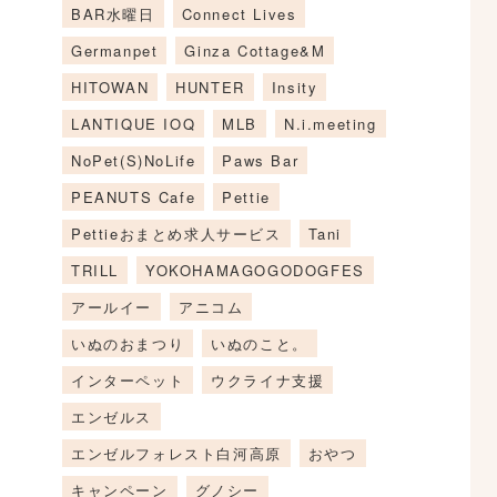
BAR水曜日
Connect Lives
Germanpet
Ginza Cottage&M
HITOWAN
HUNTER
Insity
LANTIQUE IOQ
MLB
N.i.meeting
NoPet(S)NoLife
Paws Bar
PEANUTS Cafe
Pettie
Pettieおまとめ求人サービス
Tani
TRILL
YOKOHAMAGOGODOGFES
アールイー
アニコム
いぬのおまつり
いぬのこと。
インターペット
ウクライナ支援
エンゼルス
エンゼルフォレスト白河高原
おやつ
キャンペーン
グノシー