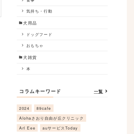
食事
気持ち・行動
犬用品
ドッグフード
おもちゃ
犬雑貨
本
コラムキーワード
一覧
2024
89cafe
Alohaさおり自由が丘クリニック
Arl Eee
auサービスToday