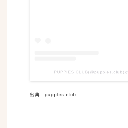
PUPPIES CLUB(@puppies.cl
出典：puppies.club