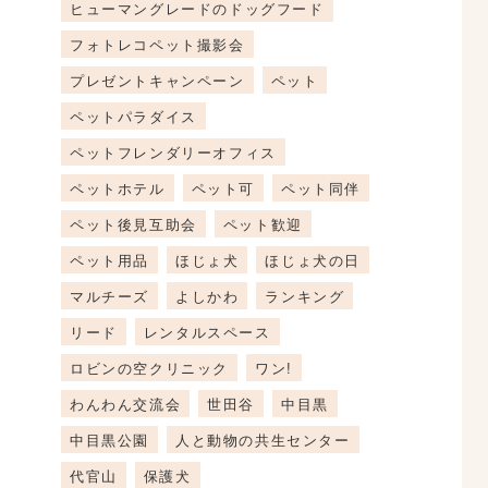
ヒューマングレードのドッグフード
フォトレコペット撮影会
プレゼントキャンペーン
ペット
ペットパラダイス
ペットフレンダリーオフィス
ペットホテル
ペット可
ペット同伴
ペット後見互助会
ペット歓迎
ペット用品
ほじょ犬
ほじょ犬の日
マルチーズ
よしかわ
ランキング
リード
レンタルスペース
ロビンの空クリニック
ワン!
わんわん交流会
世田谷
中目黒
中目黒公園
人と動物の共生センター
代官山
保護犬