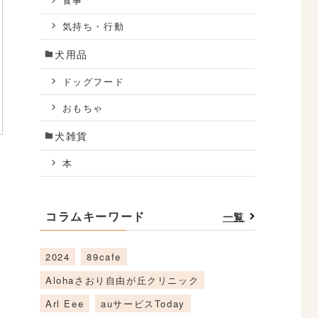
食事
気持ち・行動
犬用品
ドッグフード
おもちゃ
犬雑貨
本
コラムキーワード
一覧
2024
89cafe
Alohaさおり自由が丘クリニック
Arl Eee
auサービスToday