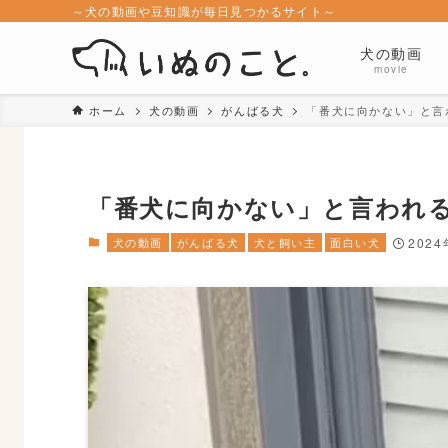
～犬の動画や豆知識が毎日見つかるサイト～
犬の動画
movie
ホーム
犬の動画
がんばる犬
「番犬に向かない」と言
「番犬に向かない」と言われ
犬の動画
がんばる犬
犬と飼い主
面白い犬
202