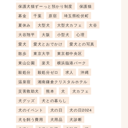
保護犬猫ずーっと預かり制度
保護猫
募金
千葉
原宿
埼玉県松伏町
夏休み
大型犬
大型犬カフェ
大谷
大谷翔平
大阪
小型犬
心理
愛犬
愛犬とおでかけ
愛犬との写真
散歩
東京大学
東京都中央区
東山公園
楽天
横浜臨港パーク
殺処分
殺処分ゼロ
求人
沖縄
温泉宿
湘南鎌倉クリスタルホテル
災害救助犬
熊本
犬
犬カフェ
犬グッズ
犬との暮らし
犬のイベント
犬の日
犬の日2024
犬を飼う費用
犬用品
犬診断