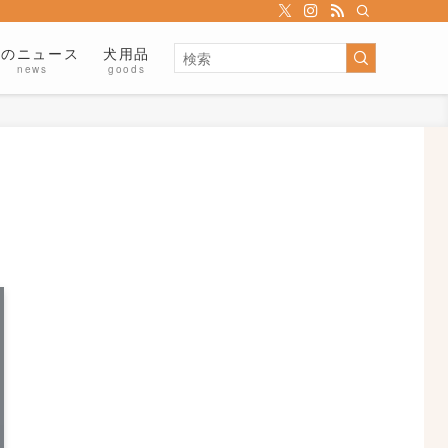
犬のニュース
犬用品
news
goods
！