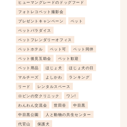
ヒューマングレードのドッグフード
フォトレコペット撮影会
プレゼントキャンペーン
ペット
ペットパラダイス
ペットフレンダリーオフィス
ペットホテル
ペット可
ペット同伴
ペット後見互助会
ペット歓迎
ペット用品
ほじょ犬
ほじょ犬の日
マルチーズ
よしかわ
ランキング
リード
レンタルスペース
ロビンの空クリニック
ワン!
わんわん交流会
世田谷
中目黒
中目黒公園
人と動物の共生センター
代官山
保護犬