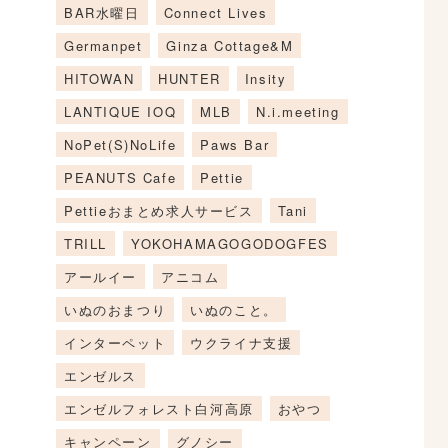
BAR水曜日
Connect Lives
Germanpet
Ginza Cottage&M
HITOWAN
HUNTER
Insity
LANTIQUE IOQ
MLB
N.i.meeting
NoPet(S)NoLife
Paws Bar
PEANUTS Cafe
Pettie
Pettieおまとめ求人サービス
Tani
TRILL
YOKOHAMAGOGODOGFES
アールイー
アニコム
いぬのおまつり
いぬのこと。
インターペット
ウクライナ支援
エンゼルス
エンゼルフォレスト白河高原
おやつ
キャンペーン
グノシー