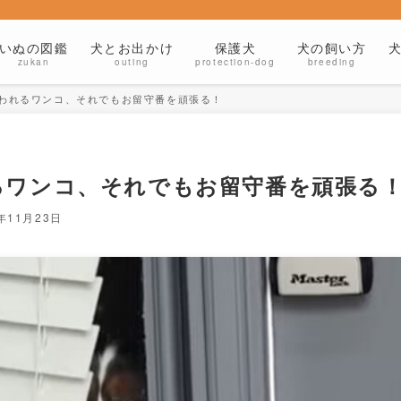
いぬの図鑑
犬とお出かけ
保護犬
犬の飼い方
zukan
outing
protection-dog
breeding
われるワンコ、それでもお留守番を頑張る！
るワンコ、それでもお留守番を頑張る
4年11月23日