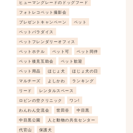
ヒューマングレードのドッグフード
フォトレコペット撮影会
プレゼントキャンペーン
ペット
ペットパラダイス
ペットフレンダリーオフィス
ペットホテル
ペット可
ペット同伴
ペット後見互助会
ペット歓迎
ペット用品
ほじょ犬
ほじょ犬の日
マルチーズ
よしかわ
ランキング
リード
レンタルスペース
ロビンの空クリニック
ワン!
わんわん交流会
世田谷
中目黒
中目黒公園
人と動物の共生センター
代官山
保護犬