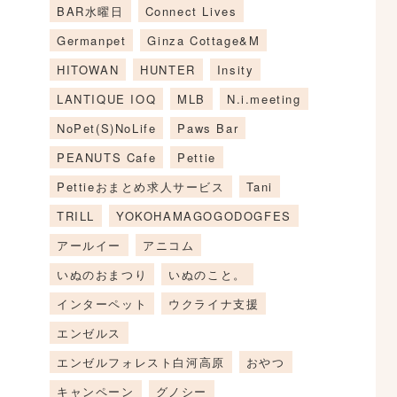
BAR水曜日
Connect Lives
Germanpet
Ginza Cottage&M
HITOWAN
HUNTER
Insity
LANTIQUE IOQ
MLB
N.i.meeting
NoPet(S)NoLife
Paws Bar
PEANUTS Cafe
Pettie
Pettieおまとめ求人サービス
Tani
TRILL
YOKOHAMAGOGODOGFES
アールイー
アニコム
いぬのおまつり
いぬのこと。
インターペット
ウクライナ支援
エンゼルス
エンゼルフォレスト白河高原
おやつ
キャンペーン
グノシー