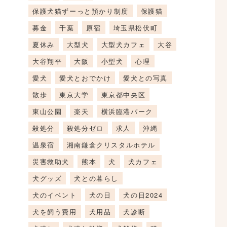
保護犬猫ずーっと預かり制度
保護猫
募金
千葉
原宿
埼玉県松伏町
夏休み
大型犬
大型犬カフェ
大谷
大谷翔平
大阪
小型犬
心理
愛犬
愛犬とおでかけ
愛犬との写真
散歩
東京大学
東京都中央区
東山公園
楽天
横浜臨港パーク
殺処分
殺処分ゼロ
求人
沖縄
温泉宿
湘南鎌倉クリスタルホテル
災害救助犬
熊本
犬
犬カフェ
犬グッズ
犬との暮らし
犬のイベント
犬の日
犬の日2024
犬を飼う費用
犬用品
犬診断