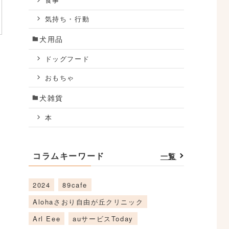
食事
気持ち・行動
犬用品
ドッグフード
おもちゃ
犬雑貨
本
コラムキーワード
一覧
2024
89cafe
Alohaさおり自由が丘クリニック
Arl Eee
auサービスToday