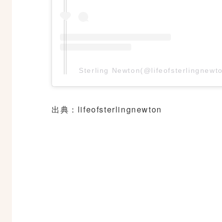
Sterling Newton(@lifeofsterlin
出典：lifeofsterlingnewton