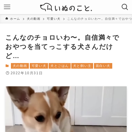
ホーム
犬の動画
可愛い犬
こんなのチョロいわ〜。自信満々でおや
こんなのチョロいわ〜。自信満々で
おやつを当てっこする犬さんだけ
ど…
犬の動画
可愛い犬
犬とごはん
犬と飼い主
面白い犬
2022年10月31日