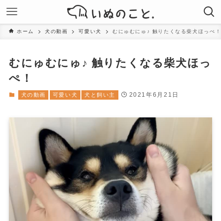
ホーム
犬の動画
可愛い犬
むにゅむにゅ♪ 触りたくなる柴犬ほっぺ
むにゅむにゅ♪ 触りたくなる柴犬ほっ
ぺ！
2021年6月21日
犬の動画
可愛い犬
犬と飼い主